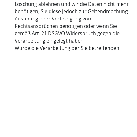
Löschung ablehnen und wir die Daten nicht mehr
benötigen, Sie diese jedoch zur Geltendmachung,
Ausübung oder Verteidigung von
Rechtsansprüchen benötigen oder wenn Sie
gemäß Art. 21 DSGVO Widerspruch gegen die
Verarbeitung eingelegt haben.
Wurde die Verarbeitung der Sie betreffenden
personenbezogenen Daten eingeschränkt, dürfen
diese Daten – von ihrer Speicherung abgesehen –
nur mit Ihrer Einwilligung oder zur
Geltendmachung, Ausübung oder Verteidigung
von Rechtsansprüchen oder zum Schutz der
Rechte einer anderen natürlichen oder
juristischen Person verarbeitet werden.
Im Falle der Einschränkung der Verarbeitung
informieren wir Sie vor deren Aufhebung.
Wir haben gemäß Art. 19 DS-GVO im Fall des
Rechts auf Berichtigung, Löschung oder
Einschränkung der Verarbeitung eine