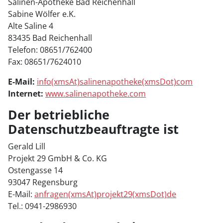
Salinen-Apotheke Bad Reichenhall
Sabine Wölfer e.K.
Alte Saline 4
83435 Bad Reichenhall
Telefon: 08651/762400
Fax: 08651/7624010
E-Mail:
info(xmsAt)salinenapotheke(xmsDot)com
Internet:
www.salinenapotheke.com
Der betriebliche
Datenschutzbeauftragte ist
Gerald Lill
Projekt 29 GmbH & Co. KG
Ostengasse 14
93047 Regensburg
E-Mail:
anfragen(xmsAt)projekt29(xmsDot)de
Tel.: 0941-2986930