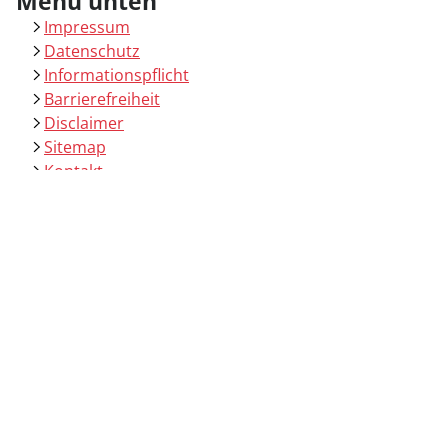
Menü unten
Impressum
Datenschutz
Informationspflicht
Barrierefreiheit
Disclaimer
Sitemap
Kontakt
Salinen-Apotheke
Alte Saline 4
83435 Bad Reichenhall
08651 / 762400