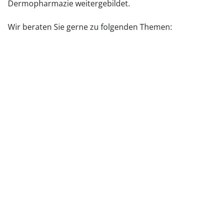
Dermopharmazie weitergebildet.
Wir beraten Sie gerne zu folgenden Themen:
- Probleme mit der Augen- und Nasenschleimhaut
- trockene und entzündete Mundschleimhaut
- Missempfindungen an Händen und Füßen
- Hautprobleme oder Hand-Fuß-Syndrom
- trockene und gereizte Anal- und Vaginalschleimhaut
Darüber hinaus bieten wir kostenlose
Informationsbroschüren und Kontaktadressen für
relevante Beratungsstellen an.
Matthias
Papst