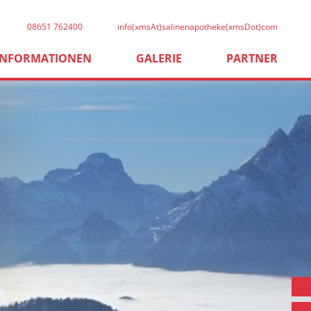
08651 762400
info(xmsAt)salinenapotheke(xmsDot)com
INFORMATIONEN
GALERIE
PARTNER