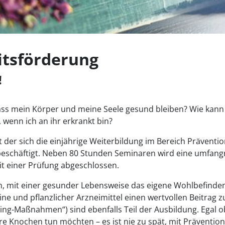
itsförderung
!
ass mein Körper und meine Seele gesund bleiben? Wie kann i
, wenn ich an ihr erkrankt bin?
it der sich die einjährige Weiterbildung im Bereich Präven
chäftigt. Neben 80 Stunden Seminaren wird eine umfangrei
it einer Prüfung abgeschlossen.
, mit einer gesunder Lebensweise das eigene Wohlbefinden 
ine und pflanzlicher Arzneimittel einen wertvollen Beitrag 
ening-Maßnahmen“) sind ebenfalls Teil der Ausbildung. Egal
re Knochen tun möchten – es ist nie zu spät, mit Präventi